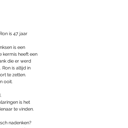
on is 47 jaar
nksen is een
De kermis heeft een
ank die er werd
on is altijd in
ort te zetten.
n ooit.
.
laringen is het
denaar te vinden.
gisch nadenken?