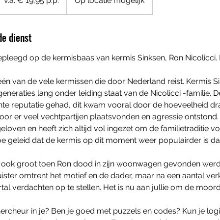
v.a. € 19,95 p.p.
Op locatie mogelijk
9,95
.p.
de dienst
pleegd op de kermisbaas van kermis Sinksen, Ron Nicolicci. R
één van de vele kermissen die door Nederland reist. Kermis Si
generaties lang onder leiding staat van de Nicolicci -familie. 
chte reputatie gehad, dit kwam vooral door de hoeveelheid dr
r er veel vechtpartijen plaatsvonden en agressie ontstond. . R
eloven en heeft zich altijd vol ingezet om de familietraditie vo
rtoe geleid dat de kermis op dit moment weer populairder is da
 ook groot toen Ron dood in zijn woonwagen gevonden werd
duister omtrent het motief en de dader, maar na een aantal verk
rtal verdachten op te stellen. Het is nu aan jullie om de moor
hercheur in je? Ben je goed met puzzels en codes? Kun je lo