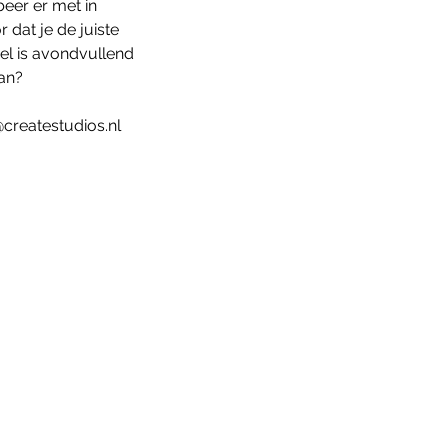
eer er met in
dat je de juiste
el is avondvullend
aan?