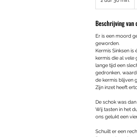
2 uur 30 min.
2
1
p
u
u
Beschrijving van 
r
3
Er is een moord ge
0
geworden.
m
Kermis Sinksen is 
i
kermis die al vele 
n
lange tijd een sle
.
gedronken, waardoo
de kermis blijven g
Zijn inzet heeft e
De schok was dan
Wij tasten in het 
ons gelukt een vie
Schuilt er een rec