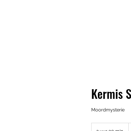
CREATESTUDIOS.NL
Kermis 
Moordmysterie
v.
€