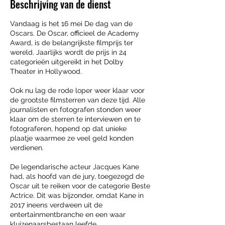
Beschrijving van de dienst
i
n
Vandaag is het 16 mei De dag van de
.
Oscars. De Oscar, officieel de Academy
Award, is de belangrijkste filmprijs ter
wereld. Jaarlijks wordt de prijs in 24
categorieën uitgereikt in het Dolby
Theater in Hollywood.
Ook nu lag de rode loper weer klaar voor
de grootste filmsterren van deze tijd. Alle
journalisten en fotografen stonden weer
klaar om de sterren te interviewen en te
fotograferen, hopend op dat unieke
plaatje waarmee ze veel geld konden
verdienen.
De legendarische acteur Jacques Kane
had, als hoofd van de jury, toegezegd de
Oscar uit te reiken voor de categorie Beste
Actrice. Dit was bijzonder, omdat Kane in
2017 ineens verdween uit de
entertainmentbranche en een waar
kluizenaarsbestaan leefde.